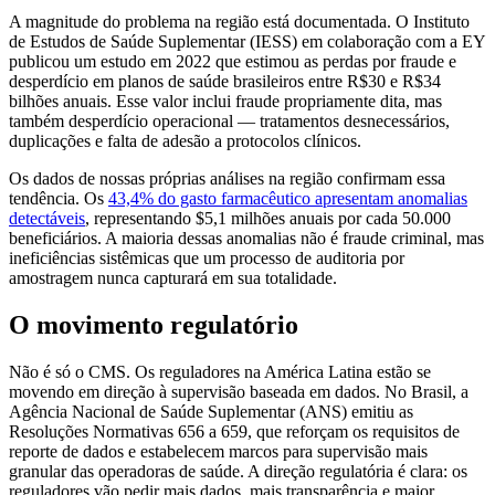
A magnitude do problema na região está documentada. O Instituto
de Estudos de Saúde Suplementar (IESS) em colaboração com a EY
publicou um estudo em 2022 que estimou as perdas por fraude e
desperdício em planos de saúde brasileiros entre R$30 e R$34
bilhões anuais. Esse valor inclui fraude propriamente dita, mas
também desperdício operacional — tratamentos desnecessários,
duplicações e falta de adesão a protocolos clínicos.
Os dados de nossas próprias análises na região confirmam essa
tendência. Os
43,4% do gasto farmacêutico apresentam anomalias
detectáveis
, representando $5,1 milhões anuais por cada 50.000
beneficiários. A maioria dessas anomalias não é fraude criminal, mas
ineficiências sistêmicas que um processo de auditoria por
amostragem nunca capturará em sua totalidade.
O movimento regulatório
Não é só o CMS. Os reguladores na América Latina estão se
movendo em direção à supervisão baseada em dados. No Brasil, a
Agência Nacional de Saúde Suplementar (ANS) emitiu as
Resoluções Normativas 656 a 659, que reforçam os requisitos de
reporte de dados e estabelecem marcos para supervisão mais
granular das operadoras de saúde. A direção regulatória é clara: os
reguladores vão pedir mais dados, mais transparência e maior