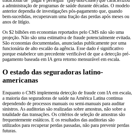
tradicional de "pagar e perseguir" (pay-and-chase) que caracterizou
a administração de programas de saúde durante décadas. O modelo
anterior dependia de investigações pós-pagamento que, quando
bem-sucedidas, recuperavam uma fração das perdas após meses ou
anos de litígio.
Os $2 bilhões em economias reportados pelo CMS não são uma
projeção. Não são uma estimativa de fraude potencialmente evitada.
São economias documentadas, anunciadas publicamente por uma
funcionária de alto escalão da agência. Esse dado é significativo
porque estabelece um precedente verificável de que a detecção pré-
pagamento baseada em IA gera retorno mensurável em escala.
O estado das seguradoras latino-
americanas
Enquanto o CMS implementa detecção de fraude com IA em escala,
a maioria das seguradoras de saúde na América Latina continua
dependendo de processos manuais ou semi-manuais para auditar
sinistros. As auditorias são realizadas sobre amostras, não sobre a
totalidade das transações. Os critérios de seleção de amostras são
frequentemente estáticos. E os resultados das auditorias são
utilizados para recuperar perdas passadas, não para prevenir perdas
futuras.