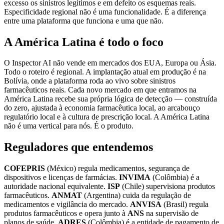
excesso os sinistros legítimos e em defeito os esquemas reais.
Especificidade regional não é uma funcionalidade. É a diferença
entre uma plataforma que funciona e uma que não.
A América Latina é todo o foco
O Inspector AI não vende em mercados dos EUA, Europa ou Ásia.
Todo o roteiro é regional. A implantação atual em produção é na
Bolívia, onde a plataforma roda ao vivo sobre sinistros
farmacêuticos reais. Cada novo mercado em que entramos na
América Latina recebe sua própria lógica de detecção — construída
do zero, ajustada à economia farmacêutica local, ao arcabouço
regulatório local e à cultura de prescrição local. A América Latina
não é uma vertical para nós. É o produto.
Reguladores que entendemos
COFEPRIS
(México) regula medicamentos, segurança de
dispositivos e licenças de farmácias.
INVIMA
(Colômbia) é a
autoridade nacional equivalente.
ISP
(Chile) supervisiona produtos
farmacêuticos.
ANMAT
(Argentina) cuida da regulação de
medicamentos e vigilância do mercado.
ANVISA
(Brasil) regula
produtos farmacêuticos e opera junto à
ANS
na supervisão de
planos de saúde.
ADRES
(Colômbia) é a entidade de pagamento de