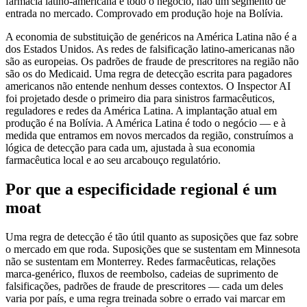
farmácia latino-americana é todo o negócio, não um segmento de
entrada no mercado. Comprovado em produção hoje na Bolívia.
A economia de substituição de genéricos na América Latina não é a
dos Estados Unidos. As redes de falsificação latino-americanas não
são as europeias. Os padrões de fraude de prescritores na região não
são os do Medicaid. Uma regra de detecção escrita para pagadores
americanos não entende nenhum desses contextos. O Inspector AI
foi projetado desde o primeiro dia para sinistros farmacêuticos,
reguladores e redes da América Latina. A implantação atual em
produção é na Bolívia. A América Latina é todo o negócio — e à
medida que entramos em novos mercados da região, construímos a
lógica de detecção para cada um, ajustada à sua economia
farmacêutica local e ao seu arcabouço regulatório.
Por que a especificidade regional é um
moat
Uma regra de detecção é tão útil quanto as suposições que faz sobre
o mercado em que roda. Suposições que se sustentam em Minnesota
não se sustentam em Monterrey. Redes farmacêuticas, relações
marca-genérico, fluxos de reembolso, cadeias de suprimento de
falsificações, padrões de fraude de prescritores — cada um deles
varia por país, e uma regra treinada sobre o errado vai marcar em